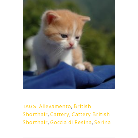
Allevamento
,
British
TAGS:
Shorthair
,
Cattery
,
Cattery British
Shorthair
,
Goccia di Resina
,
Serina