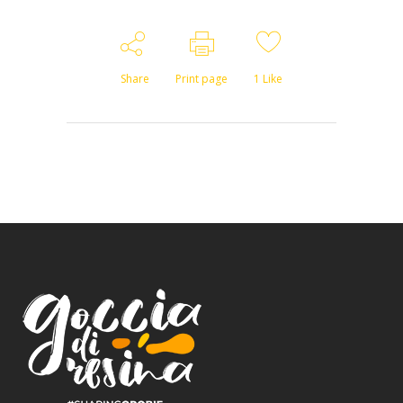
Share
Print page
1
Like