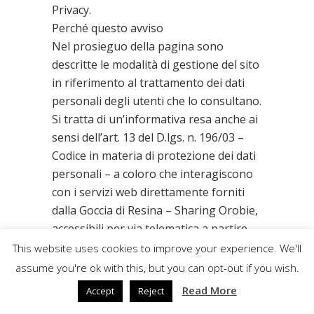
Privacy.
Perché questo avviso
Nel prosieguo della pagina sono
descritte le modalità di gestione del sito
in riferimento al trattamento dei dati
personali degli utenti che lo consultano.
Si tratta di un’informativa resa anche ai
sensi dell’art. 13 del D.lgs. n. 196/03 –
Codice in materia di protezione dei dati
personali – a coloro che interagiscono
con i servizi web direttamente forniti
dalla Goccia di Resina – Sharing Orobie,
accessibili per via telematica a partire
dall’indirizzo:www.Goccia di Resina –
This website uses cookies to improve your experience. We'll
Sharing Orobie.it corrispondente alla
assume you're ok with this, but you can opt-out if you wish.
pagina iniziale del sito ufficiale di Goccia
Read More
Accept
Reject
di Resina – Sharing Orobie.