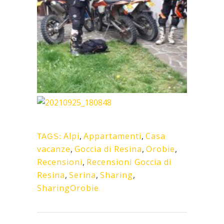
Alpi
,
Appartamenti
,
Casa
TAGS:
vacanze
,
Goccia di Resina
,
Orobie
,
Recensioni
,
Recensioni Goccia di
Resina
,
Serina
,
Sharing
,
SharingOrobie