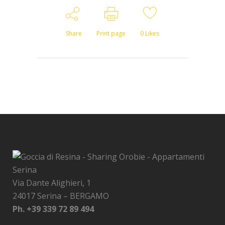
Share
Print page
0
Likes
Via Dante Alighieri, 1
24017 Serina – BERGAMO
Ph.
+39 339 72 89 494