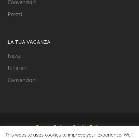
Convenzioni
Prezzi
LA TUA VACANZA
News
Itinerari
Convenzioni
Privacy Policy
–
Cookie Policy
This website uses cookies to improve your experience. We'll
© Copyright 2019 Goccia di resina – Design&Sviluppo by